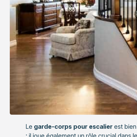
Le
garde-corps pour escalier
est bien
; il joue également un rôle crucial dans 