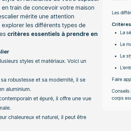
 en train de concevoir votre maison
Les diffé
scalier mérite une attention
Critères
s explorer les différents types de
La sé
les
critères essentiels à prendre en
Le ma
lier
Le st
usieurs styles et matériaux. Voici un
L’ent
Faire app
sa robustesse et sa modernité, il se
en aluminium.
Conseils 
corps esc
contemporain et épuré, il offre une vue
male.
eur chaleureux et naturel, il peut être