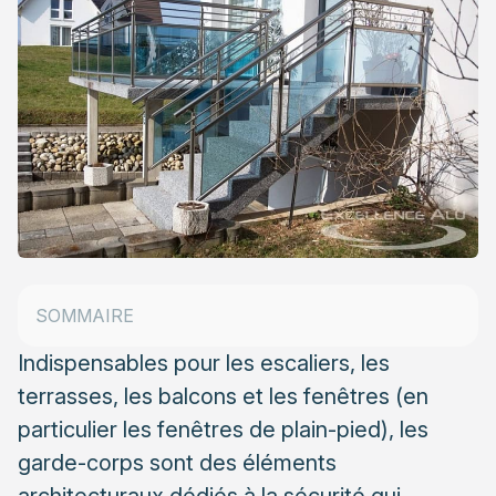
Garde-corps alu : une grande variété de styles
SOMMAIRE
Garde-corps aluminium : les avantages
Indispensables pour les escaliers, les
terrasses, les balcons et les fenêtres (en
particulier les fenêtres de plain-pied),
les
garde-corps
sont des éléments
architecturaux dédiés à la sécurité qui