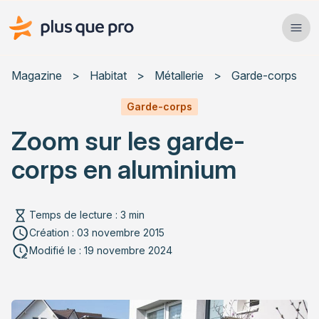
Plus que pro Mag'
Ope
Close
Magazine
>
Habitat
>
Métallerie
>
Garde-corps
Habitat
Garde-corps
Zoom sur les garde-
Services
corps en aluminium
Actualités
Temps de lecture : 3 min
Création : 03 novembre 2015
Rechercher un article
Modifié le : 19 novembre 2024