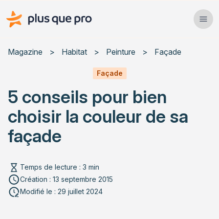
Plus que pro Mag'
Ope
Close
Magazine
>
Habitat
>
Peinture
>
Façade
Habitat
Façade
5 conseils pour bien
Services
choisir la couleur de sa
Actualités
façade
Temps de lecture : 3 min
Rechercher un article
Création : 13 septembre 2015
Modifié le : 29 juillet 2024