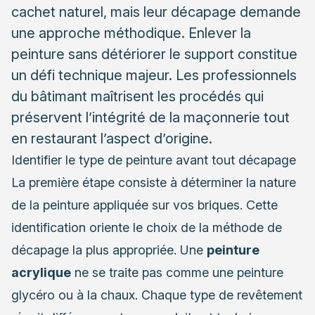
surfaces
cachet naturel, mais leur décapage demande
une approche méthodique. Enlever la
Protéger les joints pendant le décapage
peinture sans détériorer le support constitue
Adapter la pression et les outils selon l’état des
joints
un défi technique majeur. Les professionnels
du bâtimant maîtrisent les procédés qui
Réparer les joints endommagés après décapage
préservent l’intégrité de la maçonnerie tout
Nettoyage et protection après le décapage
en restaurant l’aspect d’origine.
Le nettoyage final avec solutions adaptées
Identifier le type de peinture avant tout décapage
Appliquer un traitement protecteur respirant
La première étape consiste à déterminer la nature
Quand faire appel à un façadier qualifié
de la peinture appliquée sur vos briques. Cette
Les situations qui exigent une intervention
identification oriente le choix de la méthode de
professionnelle
décapage la plus appropriée. Une
peinture
Les avantages d’une prestation professionnelle
acrylique
ne se traite pas comme une peinture
complète
glycéro ou à la chaux. Chaque type de revêtement