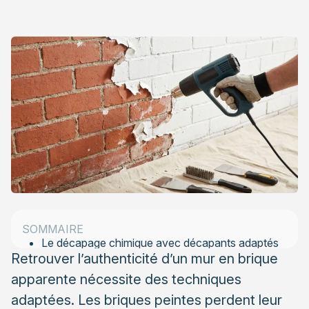
Identifier le type de peinture avant tout décapage
Reconnaître une peinture acrylique à l’eau
Différencier une peinture glycéro ou à l’huile
Identifier une peinture à la chaux traditionnelle
Les différentes techniques de décapage
professionnel
SOMMAIRE
Le décapage chimique avec décapants adaptés
Retrouver l’authenticité d’un mur en brique
Le décapage thermique au décapeur ou vapeur
apparente nécessite des techniques
Le sablage et l’hydrogommage pour grandes
adaptées. Les briques peintes perdent leur