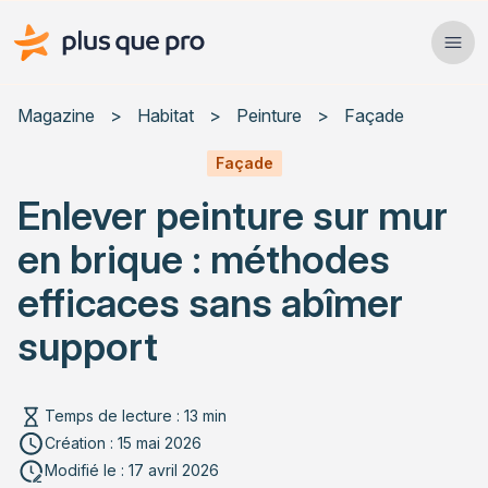
Plus que pro Mag'
Ope
Close
Magazine
>
Habitat
>
Peinture
>
Façade
Habitat
Façade
Enlever peinture sur mur
Services
en brique : méthodes
Actualités
efficaces sans abîmer
support
Rechercher un article
Temps de lecture : 13 min
Création : 15 mai 2026
Modifié le : 17 avril 2026