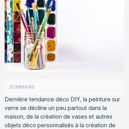
Pourquoi faire de la peinture sur verre et que
peindre ?
Types de peinture pour la peinture sur verre
Peinture sur vitre pour personnaliser les fenêtres
Peinture sur verre pour personnaliser les miroirs
Peinture sur verre pour personnaliser les objets
en verre
SOMMAIRE
Comment faire de la peinture sur verre ?
Dernière tendance déco DIY, la peinture sur
verre se décline un peu partout dans la
maison, de la création de vases et autres
objets déco personnalisés à la création de