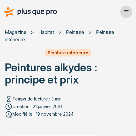
Plus que pro Mag'
Ope
Close
Magazine
>
Habitat
>
Peinture
>
Peinture
intérieure
Habitat
Peinture intérieure
Services
Peintures alkydes :
Actualités
principe et prix
Temps de lecture : 3 min
Création : 21 janvier 2016
Rechercher un article
Modifié le : 19 novembre 2024