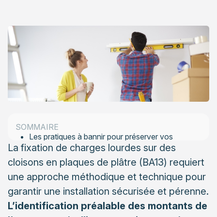
efficaces
Les solutions de fixation adaptées aux charges
lourdes sur placo
Chevilles spécifiques pour plaques de plâtre:
molly, métalliques et à expansion
Renforts et inserts: solutions pour sécuriser des
charges très lourdes
Éviter les erreurs fréquentes lors de fixations
sur placo
SOMMAIRE
Les pratiques à bannir pour préserver vos
La fixation de charges lourdes sur des
cloisons
cloisons en plaques de plâtre (BA13) requiert
Répartir la charge: principe fondamental de
une approche méthodique et technique pour
sécurité
garantir une installation sécurisée et pérenne.
Choisir la fixation idéale selon le poids à supporter
L’identification préalable des montants de
Guide des charges admissibles par type de