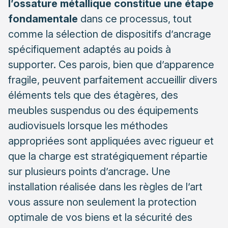
l’ossature métallique constitue une étape
fixation
fondamentale
dans ce processus, tout
Applications pratiques: du cadre à la bibliothèque
comme la sélection de dispositifs d’ancrage
chargée
spécifiquement adaptés au poids à
Les conseils d’experts pour des installations durables
supporter. Ces parois, bien que d’apparence
Techniques professionnelles pour renforcer une
fragile, peuvent parfaitement accueillir divers
cloison existante
éléments tels que des étagères, des
Quand faire appel à un professionnel qualifié?
meubles suspendus ou des équipements
audiovisuels lorsque les méthodes
appropriées sont appliquées avec rigueur et
que la charge est stratégiquement répartie
sur plusieurs points d’ancrage. Une
installation réalisée dans les règles de l’art
vous assure non seulement la protection
optimale de vos biens et la sécurité des