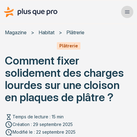
Plus que pro Mag'
Ope
Close
Magazine
>
Habitat
>
Plâtrerie
Habitat
Plâtrerie
Comment fixer
Services
solidement des charges
Actualités
lourdes sur une cloison
en plaques de plâtre ?
Comprendre la structure de votre cloison en plaques
de plâtre
Rechercher un article
Comment identifier le type de cloison et son
Temps de lecture : 15 min
épaisseur
Création : 29 septembre 2025
Modifié le : 22 septembre 2025
Localiser les montants métalliques: techniques