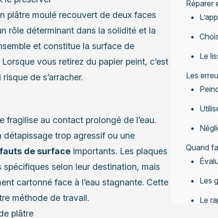
Réparer 
n plâtre moulé recouvert de deux faces
L’app
n rôle déterminant dans la solidité et la
Chois
ensemble et constitue la surface de
Le li
Lorsque vous retirez du papier peint, c’est
Les erreu
 risque de s’arracher.
Peind
Utili
 fragilise au contact prolongé de l’eau.
Négli
n détapissage trop agressif ou une
Quand fai
fauts de surface
importants. Les plaques
Évalu
s spécifiques selon leur destination, mais
Les g
ment cartonné face à l’eau stagnante. Cette
re méthode de travail.
Le ra
profe
de plâtre