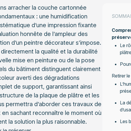
sans arracher la couche cartonnée
 fondamentaux : une humidification
SOMMA
systématique d’une impression fixante
Comprend
luation honnête de l’ampleur des
préserv
ntion d’un peintre décorateur s’impose.
Le rô
irectement la qualité et la durabilité
plâtr
ouvelle mise en peinture ou de la pose
Pourq
ls du bâtiment distinguent clairement
Retirer l
coleur averti des dégradations
L’hum
let de support, garantissant ainsi
prése
structure de la plaque de plâtre et les
La dé
ous permettra d’aborder ces travaux de
d’us
ut en sachant reconnaître le moment où
nt la solution la plus raisonnable.
Les b
 le préserver