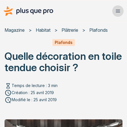
Plus que pro Mag'
Ope
Close
Magazine
>
Habitat
>
Plâtrerie
>
Plafonds
Habitat
Plafonds
Quelle décoration en toile
Services
tendue choisir ?
Actualités
Temps de lecture : 3 min
Création : 25 avril 2019
Rechercher un article
Modifié le : 25 avril 2019