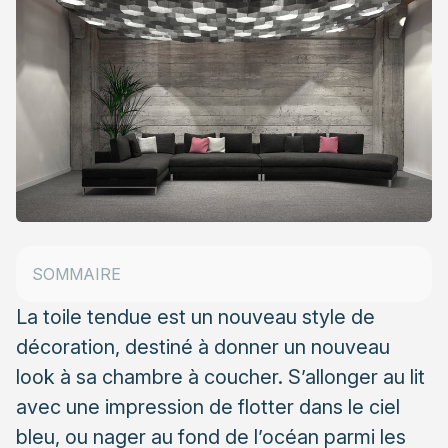
Nouvelle tendance-décoration
Motivations à choisir la décoration adaptée
SOMMAIRE
Caractéristiques de la toile tendue
La toile tendue est un nouveau style de
décoration, destiné à donner un nouveau
look à sa chambre à coucher. S’allonger au lit
avec une impression de flotter dans le ciel
bleu, ou nager au fond de l’océan parmi les