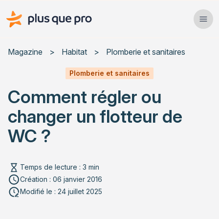
Plus que pro Mag'
Ope
Close
Magazine
>
Habitat
>
Plomberie et sanitaires
Habitat
Plomberie et sanitaires
Comment régler ou
Services
changer un flotteur de
Actualités
WC ?
Temps de lecture : 3 min
Rechercher un article
Création : 06 janvier 2016
Modifié le : 24 juillet 2025