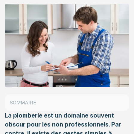
La définition du flotteur WC
Comment détecter un problème de fonctionnement
du flotteur ?
Régler le flotteur du WC
SOMMAIRE
Changer le flotteur WC
La plomberie est un domaine souvent
obscur pour les non professionnels. Par
contre, il existe des gestes simples à