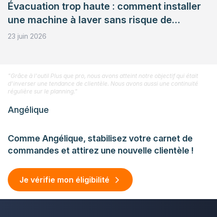
Évacuation trop haute : comment installer
une machine à laver sans risque de
refoulement ?
23 juin 2026
"Grâce à l'outil Plus que pro, nous avons atteint notre objectif qui était
d'inverser une tendance de clientèle. Nous avons aussi une continuité
régulière sur le planning."
Angélique
Comme Angélique, stabilisez votre carnet de
commandes et attirez une nouvelle clientèle !
Je vérifie mon éligibilité