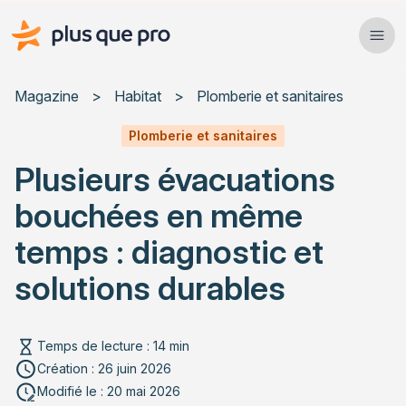
Plus que pro Mag'
Ope
Close
Magazine
>
Habitat
>
Plomberie et sanitaires
Habitat
Plomberie et sanitaires
Plusieurs évacuations
Services
bouchées en même
Actualités
temps : diagnostic et
solutions durables
Rechercher un article
Temps de lecture : 14 min
Création : 26 juin 2026
Modifié le : 20 mai 2026