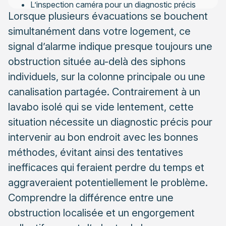
L’inspection caméra pour un diagnostic précis
Lorsque plusieurs évacuations se bouchent
Choisir la méthode adaptée à votre situation
simultanément dans votre logement, ce
Responsabilités locataire et propriétaire
signal d’alarme indique presque toujours une
Déterminer la prise en charge financière
obstruction située au-delà des siphons
individuels, sur la colonne principale ou une
Cas particuliers et situations ambiguës
canalisation partagée. Contrairement à un
Prévenir les engorgements sur le long terme
lavabo isolé qui se vide lentement, cette
Les bons gestes au quotidien
situation nécessite un diagnostic précis pour
L’entretien professionnel préventif
intervenir au bon endroit avec les bonnes
méthodes, évitant ainsi des tentatives
inefficaces qui feraient perdre du temps et
aggraveraient potentiellement le problème.
Comprendre la différence entre une
obstruction localisée et un engorgement