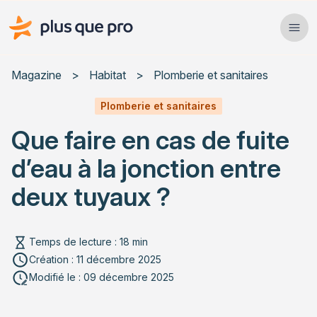
Plus que pro Mag'
Ope
Close
Magazine
>
Habitat
>
Plomberie et sanitaires
Habitat
Plomberie et sanitaires
Que faire en cas de fuite
Services
d’eau à la jonction entre
Actualités
deux tuyaux ?
Temps de lecture : 18 min
Rechercher un article
Création : 11 décembre 2025
Modifié le : 09 décembre 2025