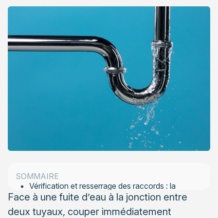
Identifier l’origine d’une fuite d’eau à la jonction de
tuyaux
Les causes fréquentes de fuites sur les raccords
Comment détecter avec précision la source du
problème
Solutions immédiates pour stopper une fuite
mineure
SOMMAIRE
Vérification et resserrage des raccords : la
Face à une fuite d’eau à la jonction entre
première étape
deux tuyaux, couper immédiatement
L’importance des joints d’étanchéité : diagnostic