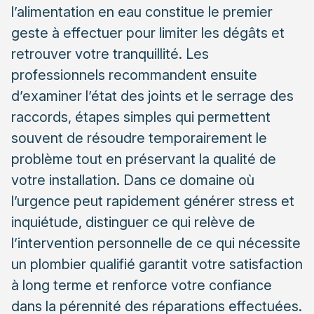
l’alimentation en eau constitue le premier
et remplacement
geste à effectuer pour limiter les dégâts et
Réparations temporaires efficaces pour sécuriser
retrouver votre tranquillité. Les
l’installation
professionnels recommandent ensuite
Les produits adaptés pour colmater une fuite
d’examiner l’état des joints et le serrage des
selon le type de raccord
raccords, étapes simples qui permettent
Techniques de colmatage d’urgence en attendant
souvent de résoudre temporairement le
l’intervention professionnelle
problème tout en préservant la qualité de
Quand faire appel à un plombier professionnel
votre installation. Dans ce domaine où
Les signes qui indiquent une intervention d’expert
l’urgence peut rapidement générer stress et
nécessaire
inquiétude, distinguer ce qui relève de
Les risques d’une réparation amateur sur le long
l’intervention personnelle de ce qui nécessite
terme
un plombier qualifié garantit votre satisfaction
Prévenir les fuites futures après une réparation
à long terme et renforce votre confiance
Maintenance préventive des systèmes de
dans la pérennité des réparations effectuées.