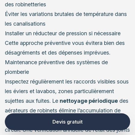
des robinetteries
Éviter les variations brutales de température dans
les canalisations
Installer un réducteur de pression si nécessaire
Cette approche préventive vous évitera bien des
désagréments et des dépenses imprévues.
Maintenance préventive des systèmes de
plomberie
Inspectez régulièrement les raccords visibles sous
les éviers et lavabos, zones particulièrement
sujettes aux fuites. Le
nettoyage périodique
des
aérateurs de robinets élimine l’accumulation de
calcaire qui peut créer des surpressions dans le
Devis gratuit
circuit. Une vérification annuelle de l’état des joints