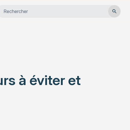
Close
Habitat
Services
Actualités
rs à éviter et
Rechercher un article