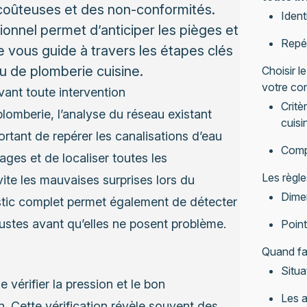
 coûteuses et des non-conformités.
Ident
ionnel permet d’anticiper les pièges et
Repér
cle vous guide à travers les étapes clés
u de plomberie cuisine.
Choisir l
votre con
avant toute intervention
Critè
lomberie, l’analyse du réseau existant
cuisi
rtant de repérer les canalisations d’eau
Compa
uages et de localiser toutes les
Les règl
ite les mauvaises surprises lors du
Dimen
tic complet permet également de détecter
ustes avant qu’elles ne posent problème.
Point
Quand fai
Situa
vérifier la pression et le bon
Les 
n. Cette vérification révèle souvent des