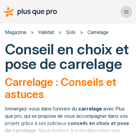
Plus que pro Mag'
Ope
Close
Magazine
>
Habitat
>
Sols
>
Carrelage
Conseil en choix et
Habitat
pose de carrelage
Services
Actualités
Carrelage : Conseils et
astuces
Rechercher un article
Immergez-vous dans l’univers du
carrelage
avec Plus
que pro, qui se propose de vous accompagner dans vos
projets grâce à ses judicieux
conseils en choix et pose
de carrelage
. Nous mettons à votre disposition une