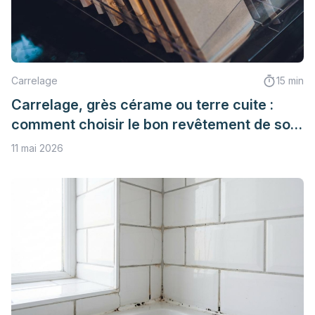
Carrelage
15 min
Carrelage, grès cérame ou terre cuite :
comment choisir le bon revêtement de sol
?
11 mai 2026