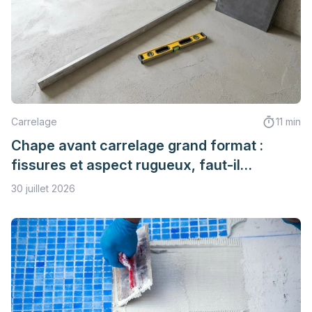
Carrelage
11 min
Chape avant carrelage grand format :
fissures et aspect rugueux, faut-il
s’inquiéter ?
30 juillet 2026