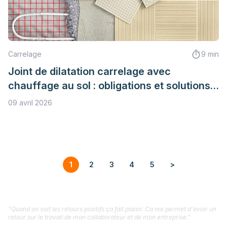
Carrelage
9 min
Joint de dilatation carrelage avec
chauffage au sol : obligations et solutions
esthétiques
09 avril 2026
1
2
3
4
5
>
"Quand on voit les retours positifs ça fait plaisir. Ca me permet d'avoir un
retour sur le travail de mon collaborateur et de mon entreprise."