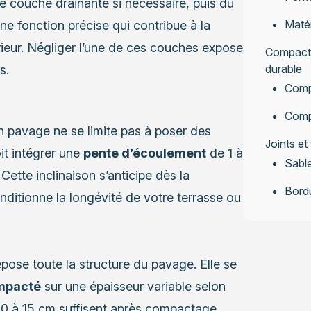
 couche drainante si nécessaire, puis du
Matér
ne fonction précise qui contribue à la
ieur. Négliger l’une de ces couches expose
Compactag
durable
s.
Compa
Comp
n pavage ne se limite pas à poser des
Joints et
it intégrer une
pente d’écoulement
de 1 à
Sable
ette inclinaison s’anticipe dès la
Bordu
nditionne la longévité de votre terrasse ou
epose toute la structure du pavage. Elle se
mpacté
sur une épaisseur variable selon
10 à 15 cm suffisent après compactage.