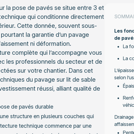
ur la pose de pavés se situe entre 3 et
echnique qui conditionne directement
SOMMA
érieur. Cette donnée, souvent sous-
Les fon
pourtant la garantie d’un pavage
de pavé
faissement ni déformation.
La fo
cture complète qui l’accompagne vous
La co
c les professionnels du secteur et de
pectées sur votre chantier. Dans cet
L’épaisse
selon l’u
echniques du pavage sur lit de sable
Épai
estissement réussi, alliant qualité de
Renf
véhic
pose de pavés durable
 une structure en plusieurs couches qui
Drainage 
affaisse
rchitecture technique commence par une
Pente