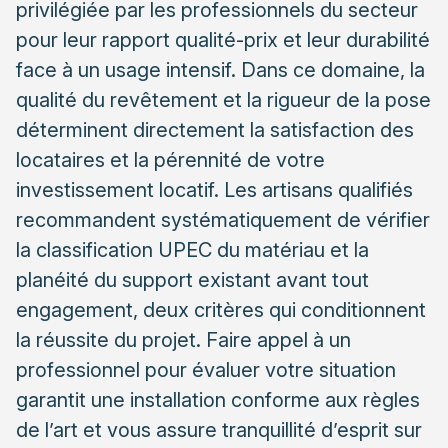
privilégiée par les professionnels du secteur
Vérifier la planéité et la propreté du carrelage
pour leur rapport qualité-prix et leur durabilité
existant
face à un usage intensif. Dans ce domaine, la
Gérer l’épaisseur totale et les seuils de porte
qualité du revêtement et la rigueur de la pose
Pourquoi confier la pose à un artisan qualifié
déterminent directement la satisfaction des
Les garanties apportées par un professionnel
locataires et la pérennité de votre
investissement locatif. Les artisans qualifiés
Rentabiliser son investissement à moyen terme
recommandent systématiquement de vérifier
la classification UPEC du matériau et la
planéité du support existant avant tout
engagement, deux critères qui conditionnent
la réussite du projet. Faire appel à un
professionnel pour évaluer votre situation
garantit une installation conforme aux règles
de l’art et vous assure tranquillité d’esprit sur