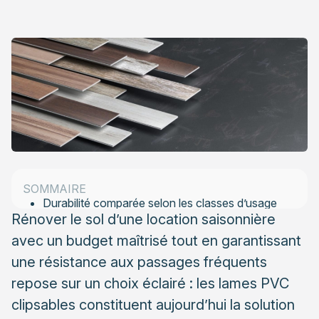
Le sol PVC imitation parquet, solution moderne pour
un usage intensif
Les lames PVC clipsables, priorité pour la
résistance
Le vinyle adhésif, solution pour configurations
spécifiques
Comparer stratifié, PVC et carrelage imitation
bois selon vos priorités
SOMMAIRE
Durabilité comparée selon les classes d’usage
Rénover le sol d’une location saisonnière
UPEC
avec un budget maîtrisé tout en garantissant
Entretien et compatibilité avec les équipements
une résistance aux passages fréquents
modernes
repose sur un choix éclairé : les lames PVC
Maîtriser les contraintes techniques avant de poser
clipsables constituent aujourd’hui la solution
sur carrelage