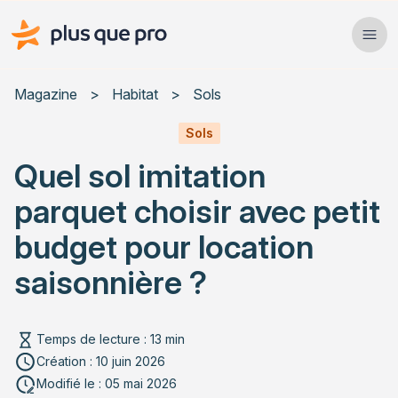
Plus que pro Mag'
Ope
Close
Magazine
>
Habitat
>
Sols
Habitat
Sols
Quel sol imitation
Services
parquet choisir avec petit
Actualités
budget pour location
saisonnière ?
Rechercher un article
Temps de lecture : 13 min
Création : 10 juin 2026
Modifié le : 05 mai 2026