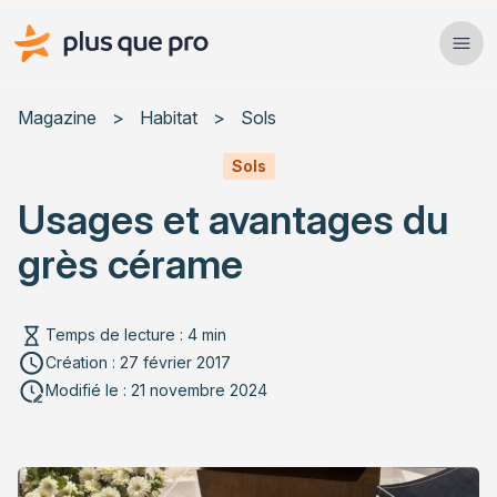
Plus que pro Mag'
Ope
Close
Magazine
>
Habitat
>
Sols
Habitat
Sols
Usages et avantages du
Services
grès cérame
Actualités
Temps de lecture : 4 min
Création : 27 février 2017
Rechercher un article
Modifié le : 21 novembre 2024