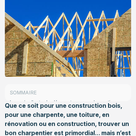
L’adéquation projet/compétences
Qualification et expérience : des éléments
indispensables
SOMMAIRE
Les avis clients : la clé pour trouver un bon artisan
Que ce soit pour une construction bois,
charpentier
pour une charpente, une toiture, en
rénovation ou en construction, trouver un
bon charpentier est primordial… mais n’est