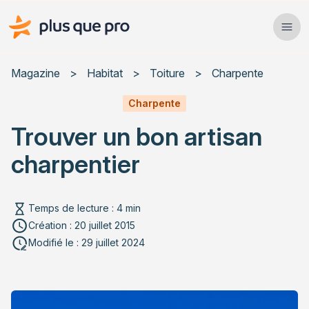
Plus que pro Mag'
Ope
Close
Magazine
>
Habitat
>
Toiture
>
Charpente
Habitat
Charpente
Trouver un bon artisan
Services
charpentier
Actualités
Temps de lecture : 4 min
Création : 20 juillet 2015
Rechercher un article
Modifié le : 29 juillet 2024