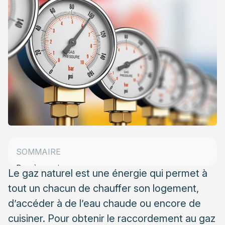
Solliciter son raccordement au gaz naturel
Quels sont les travaux de raccordement au gaz
naturel ?
SOMMAIRE
Bon à savoir
Le gaz naturel est une énergie qui permet à
tout un chacun de chauffer son logement,
d’accéder à de l’eau chaude ou encore de
cuisiner. Pour obtenir le raccordement au gaz