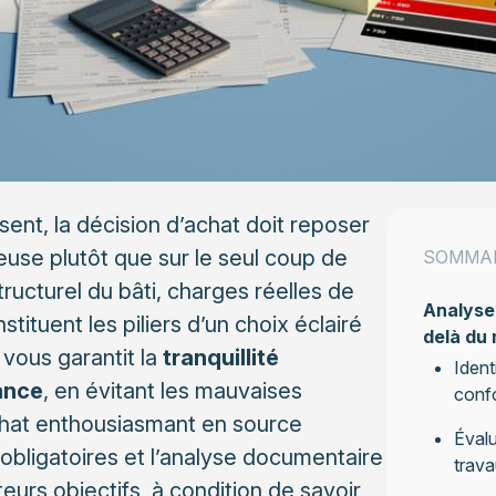
ent, la décision d’achat doit reposer
reuse plutôt que sur le seul coup de
SOMMA
ucturel du bâti, charges réelles de
Analyser
tituent les piliers d’un choix éclairé
delà du
vous garantit la
tranquillité
Ident
ance
, en évitant les mauvaises
conf
chat enthousiasmant en source
Évalu
 obligatoires et l’analyse documentaire
trava
eurs objectifs, à condition de savoir