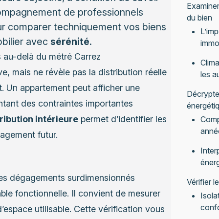
Examiner
ccompagnement de professionnels
du bien
our comparer techniquement vos biens
L’imp
obilier avec
sérénité
.
immob
s au-delà du métré Carrez
Clima
e, mais ne révèle pas la distribution réelle
les a
. Un appartement peut afficher une
Décrypter
entant des contraintes importantes
énergéti
ribution intérieure
permet d’identifier les
Compa
anné
nagement futur.
Inter
éner
t les dégagements surdimensionnés
Vérifier 
ble fonctionnelle. Il convient de mesurer
Isola
confo
espace utilisable. Cette vérification vous