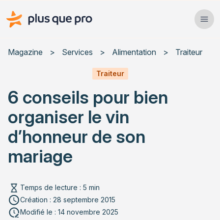
Plus que pro Mag'
Ope
Close
Magazine
>
Services
>
Alimentation
>
Traiteur
Habitat
Traiteur
6 conseils pour bien
Services
organiser le vin
Actualités
d’honneur de son
mariage
Rechercher un article
Temps de lecture : 5 min
Création : 28 septembre 2015
Modifié le : 14 novembre 2025