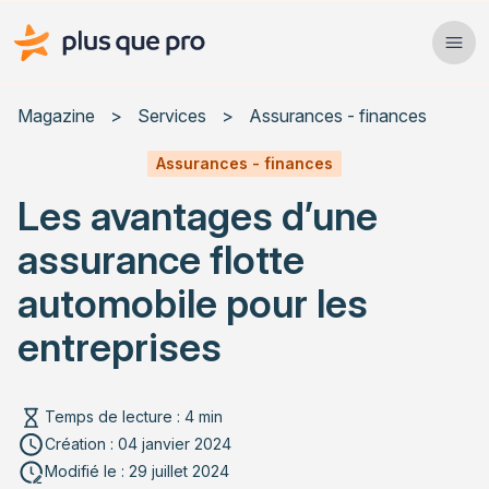
Plus que pro Mag'
Ope
Close
Magazine
>
Services
>
Assurances - finances
Habitat
Assurances - finances
Les avantages d’une
Services
assurance flotte
Actualités
automobile pour les
entreprises
Rechercher un article
Temps de lecture : 4 min
Création : 04 janvier 2024
Modifié le : 29 juillet 2024