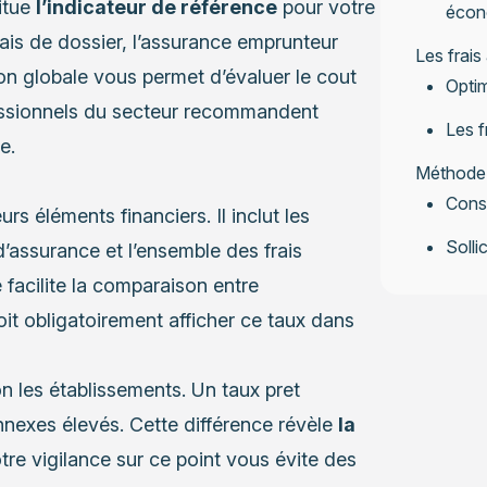
itue
l’indicateur de référence
pour votre
écono
frais de dossier, l’assurance emprunteur
Les frais
sion globale vous permet d’évaluer le cout
Optim
ofessionnels du secteur recommandent
Les f
e.
Méthode p
Const
rs éléments financiers. Il inclut les
Solli
 d’assurance et l’ensemble des frais
 facilite la comparaison entre
t obligatoirement afficher ce taux dans
n les établissements. Un taux pret
annexes élevés. Cette différence révèle
la
re vigilance sur ce point vous évite des