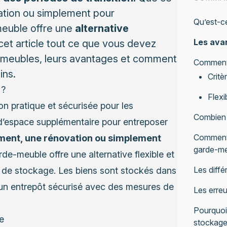
tion ou simplement pour
Qu’est-c
euble offre une
alternative
Les ava
et article tout ce que vous devez
e-meubles, leurs avantages et comment
Comment 
ins.
Critè
 ?
Flexib
n pratique et sécurisée pour les
Combien 
n d’espace supplémentaire pour entreposer
Comment 
ent, une rénovation ou simplement
garde-me
arde-meuble offre une alternative flexible et
Les diff
 de stockage. Les biens sont stockés dans
s un entrepôt sécurisé avec des mesures de
Les erreu
Pourquoi 
e
stockage