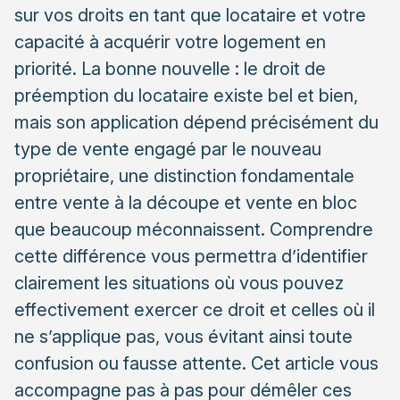
Les vérifications indispensables à effectuer
sur vos droits en tant que locataire et votre
capacité à acquérir votre logement en
Formaliser correctement votre réponse
priorité. La bonne nouvelle : le droit de
Conseils pratiques pour anticiper un projet d’achat en
préemption du locataire existe bel et bien,
tant que locataire
mais son application dépend précisément du
Préparer votre dossier de financement
type de vente engagé par le nouveau
S’entourer de professionnels qualifiés
propriétaire, une distinction fondamentale
entre vente à la découpe et vente en bloc
que beaucoup méconnaissent. Comprendre
cette différence vous permettra d’identifier
clairement les situations où vous pouvez
effectivement exercer ce droit et celles où il
ne s’applique pas, vous évitant ainsi toute
confusion ou fausse attente. Cet article vous
accompagne pas à pas pour démêler ces