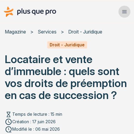
Plus que pro Mag'
Ope
Close
Magazine
>
Services
>
Droit - Juridique
Habitat
Droit - Juridique
Locataire et vente
Services
d’immeuble : quels sont
Actualités
vos droits de préemption
en cas de succession ?
Rechercher un article
Temps de lecture : 15 min
Création : 17 juin 2026
Le droit de préemption du locataire : ce que dit
Modifié le : 06 mai 2026
précisément la loi