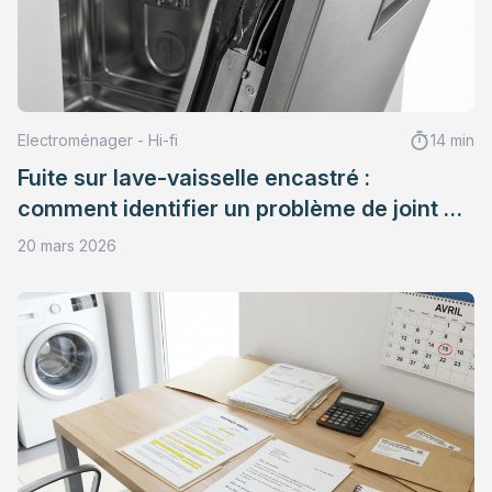
Electroménager - Hi-fi
14 min
Fuite sur lave-vaisselle encastré :
comment identifier un problème de joint de
porte
20 mars 2026