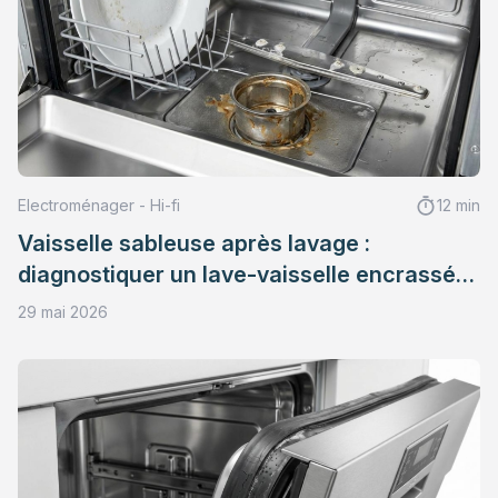
Electroménager - Hi-fi
12 min
Vaisselle sableuse après lavage :
diagnostiquer un lave-vaisselle encrassé
ou défaillant
29 mai 2026