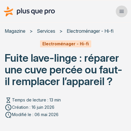
Plus que pro Mag'
Ope
Close
Magazine
>
Services
>
Electroménager - Hi-fi
Habitat
Electroménager - Hi-fi
Fuite lave-linge : réparer
Services
une cuve percée ou faut-
Actualités
il remplacer l’appareil ?
Temps de lecture : 13 min
Rechercher un article
Création : 16 juin 2026
Modifié le : 06 mai 2026