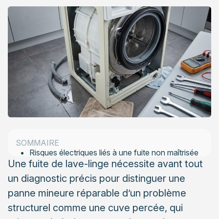
Identifier l’origine d’une fuite de lave-linge avant toute
intervention
Les composants couramment responsables des
fuites
Quand la cuve ou le palier tambour sont en cause
Les limites des solutions de colmatage maison
sur une cuve percée
SOMMAIRE
Risques électriques liés à une fuite non maîtrisée
Une fuite de lave-linge nécessite avant tout
Risque d’inondation et dégâts matériels associés
un diagnostic précis pour distinguer une
Analyser le rapport coût-bénéfice entre réparation et
panne mineure réparable d’un problème
remplacement
structurel comme une cuve percée, qui
Coût des réparations selon les composants