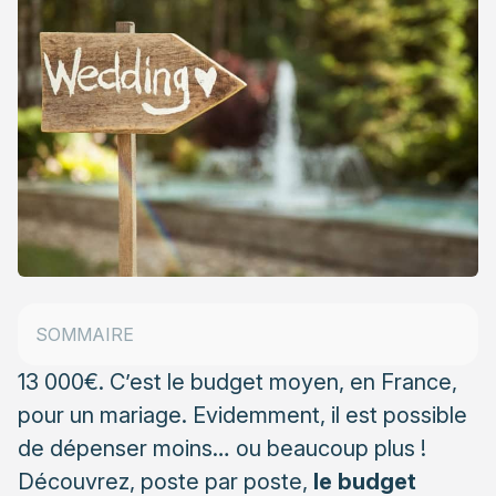
Les mariés, un budget à ne pas négliger
Les préparatifs ont aussi un coût
SOMMAIRE
Le jour J : les prix peuvent vite s’envoler
13 000€. C’est le budget moyen, en France,
pour un mariage. Evidemment, il est possible
de dépenser moins… ou beaucoup plus !
Découvrez, poste par poste,
le budget