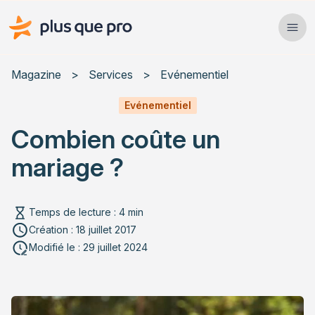
Plus que pro Mag'
Ope
Close
Magazine
>
Services
>
Evénementiel
Habitat
Evénementiel
Combien coûte un
Services
mariage ?
Actualités
Temps de lecture : 4 min
Création : 18 juillet 2017
Rechercher un article
Modifié le : 29 juillet 2024