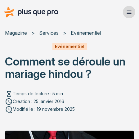
Plus que pro Mag'
Ope
Close
Magazine
>
Services
>
Evénementiel
Habitat
Evénementiel
Comment se déroule un
Services
mariage hindou ?
Actualités
Temps de lecture : 5 min
Création : 25 janvier 2016
Rechercher un article
Modifié le : 19 novembre 2025