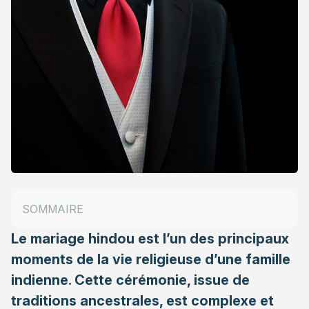
Un mariage sacré et arrangé
Les préparatifs : rencontre, dot et vêtements
Les différentes étapes : du « manavarai »
SOMMAIRE
au « kaichi utrrudal »
Le mariage hindou est l’un des principaux
moments de la vie religieuse d’une famille
indienne. Cette cérémonie, issue de
traditions ancestrales, est complexe et