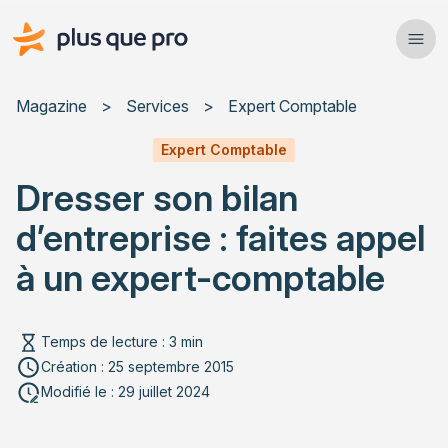
Plus que pro Mag'
Ope
Close
Magazine
>
Services
>
Expert Comptable
Habitat
Expert Comptable
Dresser son bilan
Services
d’entreprise : faites appel
Actualités
à un expert-comptable
Temps de lecture : 3 min
Rechercher un article
Création : 25 septembre 2015
Modifié le : 29 juillet 2024