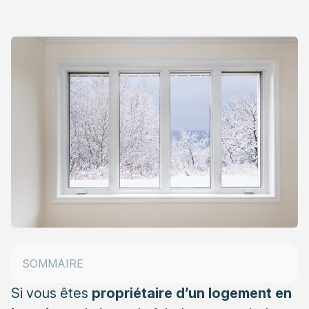
Le contrat de location sur les travaux
SOMMAIRE
Les aides dont dispose le propriétaire bailleur
Si vous êtes
propriétaire d’un logement en