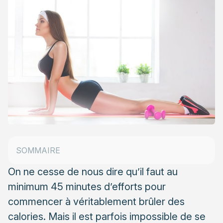
La fast gym : du fitness, en slow motion
SOMMAIRE
Exemples d’exercices de fast fitness
On ne cesse de nous dire qu’il faut au
minimum 45 minutes d’efforts pour
commencer à véritablement brûler des
calories. Mais il est parfois impossible de se