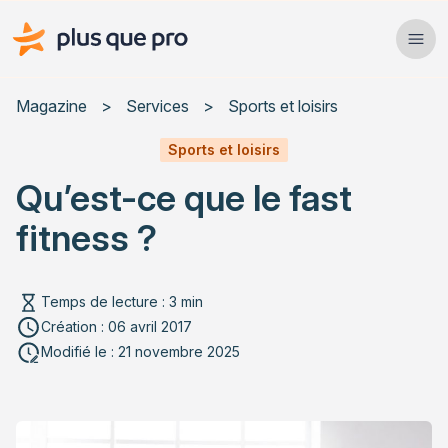
Plus que pro Mag'
Ope
Close
Magazine
>
Services
>
Sports et loisirs
Habitat
Sports et loisirs
Qu’est-ce que le fast
Services
fitness ?
Actualités
Temps de lecture : 3 min
Création : 06 avril 2017
Rechercher un article
Modifié le : 21 novembre 2025