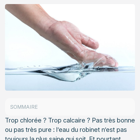
Laisser l’eau s’aérer pendant 24h
Utilisez du charbon actif
SOMMAIRE
Installez des filtres
Trop chlorée ? Trop calcaire ? Pas très bonne
ou pas très pure : l’eau du robinet n’est pas
toujours la plus saine qui soit. Et pourtant,