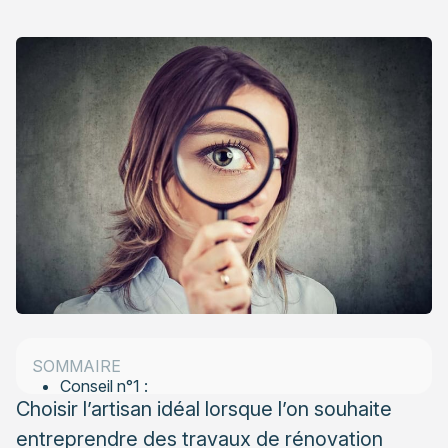
En cas de démarchage, ne signez rien avant d’y
avoir réfléchi plus longuement
SOMMAIRE
Conseil n°1 :
Choisir l’artisan idéal lorsque l’on souhaite
Conseil n°2 :
entreprendre des travaux de rénovation