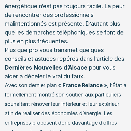
Conseil n°3 :
énergétique n’est pas toujours facile. La peur
de rencontrer des professionnels
Conseil n°4 :
malintentionnés est présente. D’autant plus
Conseil n°5 :
que les démarches téléphoniques se font de
Conseil n°6 :
plus en plus fréquentes.
Plus que pro vous transmet quelques
Conseil n°7 :
conseils et astuces repérés dans l’article des
Conseil n°8 :
Dernières Nouvelles d’Alsace
pour vous
Que faire en cas de litige ?
aider à déceler le vrai du faux.
Avec son dernier plan «
France Relance
», l’État a
formellement montré son soutien aux particuliers
souhaitant rénover leur intérieur et leur extérieur
afin de réaliser des économies d’énergie. Les
entreprises proposent donc davantage d’offres