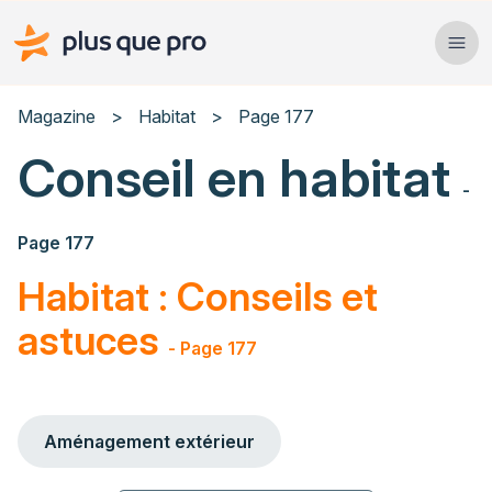
Plus que pro Mag'
Ope
Clos
Magazine
>
Habitat
>
Page 177
Conseil en habitat
Habitat
-
Services
Page 177
Actualités
Habitat : Conseils et
astuces
- Page 177
Rechercher un article
Aménagement extérieur