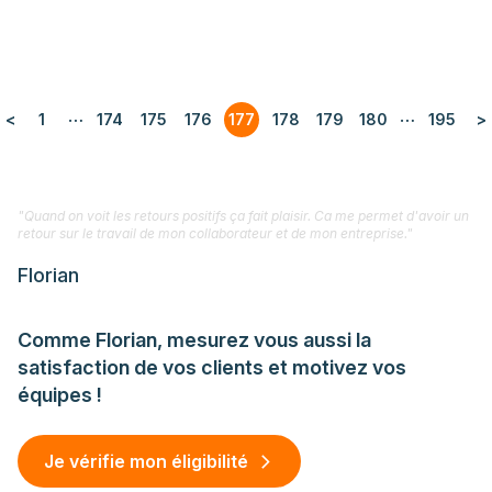
…
…
<
1
174
175
176
177
178
179
180
195
>
"Quand on voit les retours positifs ça fait plaisir. Ca me permet d'avoir un
retour sur le travail de mon collaborateur et de mon entreprise."
Florian
Comme Florian, mesurez vous aussi la
satisfaction de vos clients et motivez vos
équipes !
Je vérifie mon éligibilité