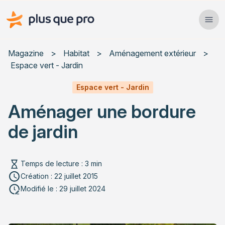
Plus que pro Mag'
Ope
Close
Magazine
>
Habitat
>
Aménagement extérieur
>
Espace vert - Jardin
Habitat
Espace vert - Jardin
Services
Aménager une bordure
Actualités
de jardin
Temps de lecture : 3 min
Création : 22 juillet 2015
Rechercher un article
Modifié le : 29 juillet 2024