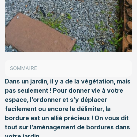
Le rôle des bordures de jardin
Les matériaux pour une bordure de jardin
SOMMAIRE
Choisir votre matériau idéal pour une bordure
Dans un jardin, il y a de la végétation, mais
pas seulement ! Pour donner vie à votre
espace, l’ordonner et s’y déplacer
facilement ou encore le délimiter, la
bordure est un allié précieux ! On vous dit
tout sur l’aménagement de bordures dans
votre
jardin
.