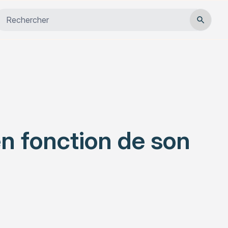
Close
Habitat
Services
Actualités
en fonction de son
Rechercher un article