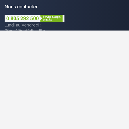
Nous contacter
Lundi au Vendredi :
09h - 12h et 14h - 18h
Par mail
Plus que pro c'est aussi :
Mentions légales
CGU - Avis
Politique de confidentialité
Gestion des cookies
© 2025 Plus que pro. Tous droits réservés.