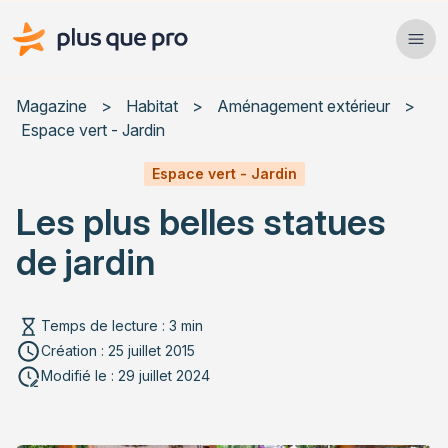
Plus que pro Mag'
Ope
Close
Magazine
>
Habitat
>
Aménagement extérieur
>
Espace vert - Jardin
Habitat
Espace vert - Jardin
Services
Les plus belles statues
Actualités
de jardin
Temps de lecture : 3 min
Création : 25 juillet 2015
Rechercher un article
Modifié le : 29 juillet 2024