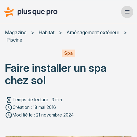
Plus que pro Mag'
Ope
Close
Magazine
>
Habitat
>
Aménagement extérieur
>
Piscine
Habitat
Spa
Services
Faire installer un spa
Actualités
chez soi
Temps de lecture : 3 min
Création : 18 mai 2016
Rechercher un article
Modifié le : 21 novembre 2024