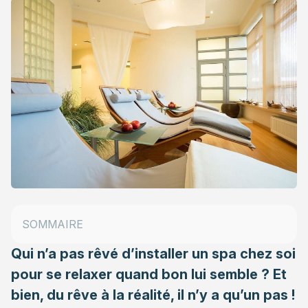
L’installation d’un spa : quelques règles à connaître
Installer un spa, oui ! Mais, où ?
SOMMAIRE
Quid des travaux eux-mêmes ?
Qui n’a pas rêvé d’installer un spa chez soi
pour se relaxer quand bon lui semble ? Et
bien, du rêve à la réalité, il n’y a qu’un pas !