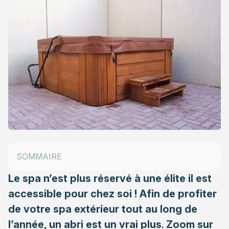
La variété des abris de spa
Quel budget prévoir pour un abri de spa ?
SOMMAIRE
Pourquoi installer un abri ?
Le spa n’est plus réservé à une élite il est
accessible pour chez soi ! Afin de profiter
de votre spa extérieur tout au long de
l’année, un abri est un vrai plus. Zoom sur