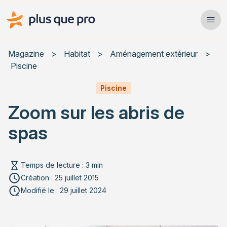
Plus que pro Mag'
Ope
Close
Magazine
>
Habitat
>
Aménagement extérieur
>
Piscine
Habitat
Piscine
Services
Zoom sur les abris de
Actualités
spas
Temps de lecture : 3 min
Création : 25 juillet 2015
Rechercher un article
Modifié le : 29 juillet 2024