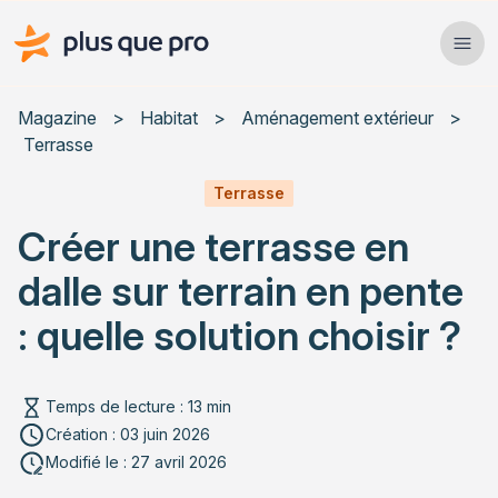
Plus que pro Mag'
Ope
Close
Magazine
>
Habitat
>
Aménagement extérieur
>
Terrasse
Habitat
Terrasse
Services
Créer une terrasse en
Actualités
dalle sur terrain en pente
: quelle solution choisir ?
Rechercher un article
Temps de lecture : 13 min
Création : 03 juin 2026
Modifié le : 27 avril 2026