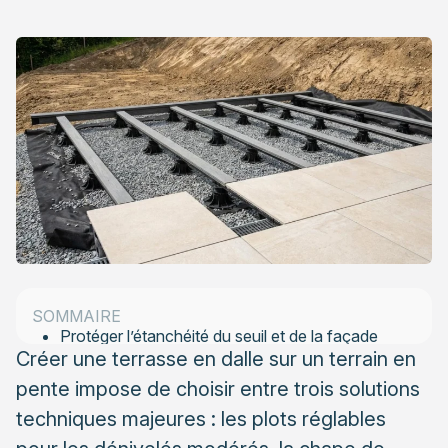
Évaluer la pente et choisir la solution technique
adaptée
La pose sur plots réglables pour les pentes
moyennes
La chape de rattrapage pour les faibles dénivelés
La structure sur pilotis pour les fortes pentes
Gérer le drainage et l’évacuation des eaux
pluviales
SOMMAIRE
Protéger l’étanchéité du seuil et de la façade
Créer une terrasse en dalle sur un terrain en
Anticiper les effets du gel et des intempéries
pente impose de choisir entre trois solutions
Maîtriser les finitions périphériques et les
techniques majeures : les plots réglables
raccordements