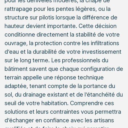
pour les dénivelés modérés, la chape de
Choisir les matériaux de revêtement adaptés
rattrapage pour les pentes légères, ou la
structure sur pilotis lorsque la différence de
Assurer la continuité avec le jardin
hauteur devient importante. Cette décision
Éviter les erreurs courantes et les risques structurels
conditionne directement la stabilité de votre
Reconnaître quand faire appel à un professionnel
ouvrage, la protection contre les infiltrations
qualifié
d’eau et la durabilité de votre investissement
Comprendre les limites de l’autoconstruction
sur le long terme. Les professionnels du
bâtiment savent que chaque configuration de
terrain appelle une réponse technique
adaptée, tenant compte de la portance du
sol, du drainage existant et de l’étanchéité du
seuil de votre habitation. Comprendre ces
solutions et leurs contraintes vous permettra
d’échanger en confiance avec les artisans