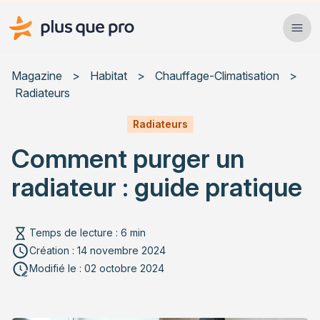
Plus que pro Mag'
Ope
Close
Magazine
>
Habitat
>
Chauffage-Climatisation
>
Radiateurs
Habitat
Radiateurs
Services
Comment purger un
Actualités
radiateur : guide pratique
Temps de lecture : 6 min
Création : 14 novembre 2024
Rechercher un article
Modifié le : 02 octobre 2024