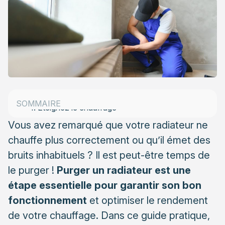
Pourquoi est-il important de purger un radiateur ?
Quand faut-il purger un radiateur ?
Matériel nécessaire pour purger un radiateur
Étapes pour purger un radiateur
SOMMAIRE
1. Éteignez le chauffage
Vous avez remarqué que votre radiateur ne
2. Localisez la vis de purge
chauffe plus correctement ou qu’il émet des
3. Tournez la vis de purge
bruits inhabituels ? Il est peut-être temps de
4. Attendez que l’eau s’écoule
le purger !
Purger un radiateur
est une
étape essentielle pour garantir son bon
5. Vérifiez la pression de la chaudière
fonctionnement
et optimiser le rendement
Faut-il purger tous les radiateurs ?
de votre chauffage. Dans ce guide pratique,