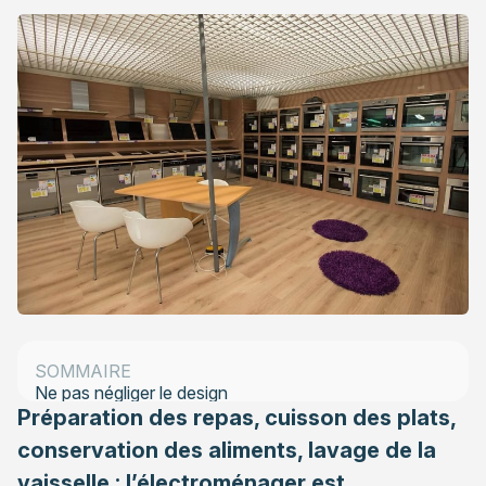
Etre attentif à sa consommation d’énergie
L’électroménager pour petite cuisine
Un réfrigérateur selon le nombre de bouches à nourrir
Plaques de cuisson en fonction de votre façon de
cuisiner
Une hotte murale pour éliminer les odeurs
SOMMAIRE
Ne pas négliger le design
Préparation des repas, cuisson des plats,
conservation des aliments, lavage de la
vaisselle : l’électroménager est