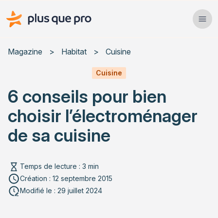
Plus que pro Mag'
Ope
Close
Magazine
>
Habitat
>
Cuisine
Habitat
Cuisine
6 conseils pour bien
Services
choisir l’électroménager
Actualités
de sa cuisine
Temps de lecture : 3 min
Rechercher un article
Création : 12 septembre 2015
Modifié le : 29 juillet 2024