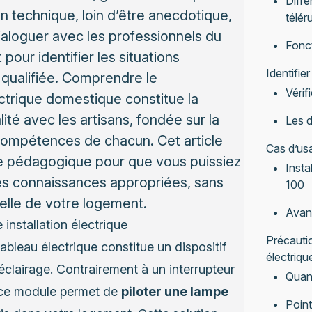
Diffé
 technique, loin d’être anecdotique,
télér
ialoguer avec les professionnels du
Fonc
pour identifier les situations
Identifier
 qualifiée. Comprendre le
Vérifi
ectrique domestique constitue la
ité avec les artisans, fondée sur la
Les d
compétences de chacun. Cet article
Cas d’usa
 pédagogique pour que vous puissiez
Insta
les connaissances appropriées, sans
100
elle de votre logement.
Avant
installation électrique
Précautio
ableau électrique constitue un dispositif
électriqu
clairage. Contrairement à un interrupteur
Quand
t, ce module permet de
piloter une lampe
Point