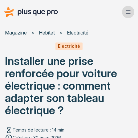
Plus que pro Mag'
Ope
Close
Magazine
>
Habitat
>
Electricité
Habitat
Electricité
Installer une prise
Services
renforcée pour voiture
Actualités
électrique : comment
adapter son tableau
électrique ?
Rechercher un article
Temps de lecture : 14 min
Création : 30 mars 2026