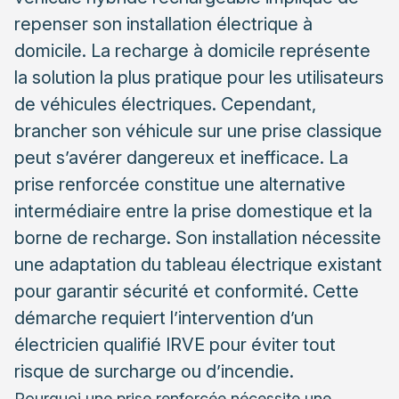
Calibre et sensibilité du différentiel
repenser son installation électrique à
Section de câble et circuit dédié : les règles à
domicile. La recharge à domicile représente
respecter
la solution la plus pratique pour les utilisateurs
Les dangers du repiquage sur un circuit existant
de véhicules électriques. Cependant,
Installation du câble : cheminement et protection
brancher son véhicule sur une prise classique
peut s’avérer dangereux et inefficace. La
L’intervention d’un électricien IRVE : garantie de
conformité et sécurité
prise renforcée constitue une alternative
Diagnostic préalable et conseil personnalisé
intermédiaire entre la prise domestique et la
borne de recharge. Son installation nécessite
Mise en service et attestation de conformité
une adaptation du tableau électrique existant
Coût et aides financières pour l’installation d’une prise
pour garantir sécurité et conformité. Cette
renforcée
démarche requiert l’intervention d’un
Comparaison prise renforcée et borne de
électricien qualifié IRVE pour éviter tout
recharge
risque de surcharge ou d’incendie.
Rentabilité et retour sur investissement
Pourquoi une prise renforcée nécessite une