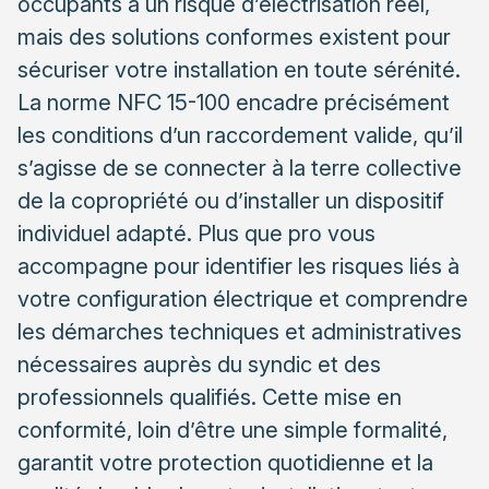
occupants à un risque d’électrisation réel,
Solutions conformes pour sécuriser votre installation
mais des solutions conformes existent pour
La mise en conformité globale du tableau
sécuriser votre installation en toute sérénité.
électrique
La norme NFC 15-100 encadre précisément
Points de vigilance pour une intervention réussie
les conditions d’un raccordement valide, qu’il
Choisir un électricien qualifié pour vos travaux
s’agisse de se connecter à la terre collective
de la copropriété ou d’installer un dispositif
individuel adapté. Plus que pro vous
accompagne pour identifier les risques liés à
votre configuration électrique et comprendre
les démarches techniques et administratives
nécessaires auprès du syndic et des
professionnels qualifiés. Cette mise en
conformité, loin d’être une simple formalité,
garantit votre protection quotidienne et la