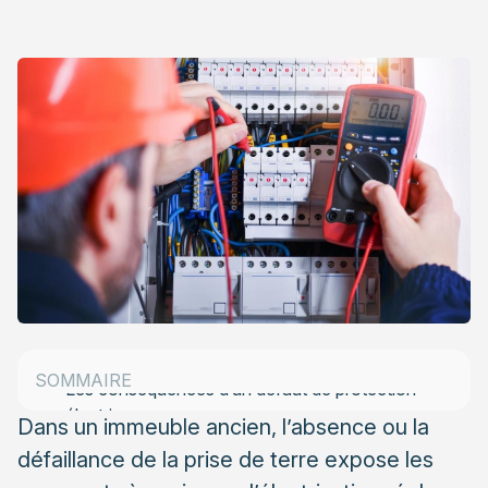
Comprendre le rôle de la prise de terre dans votre
logement
Le circuit de protection depuis le tableau
électrique
La liaison équipotentielle des masses métalliques
Les spécificités du raccordement terre en copropriété
Les règles de mutualisation de la terre collective
Identifier la présence d’une terre collective dans
l’immeuble
Les risques réels d’un raccordement sauvage
SOMMAIRE
Les conséquences d’un défaut de protection
électrique
Dans un immeuble ancien, l’absence ou la
défaillance de la prise de terre expose les
Responsabilité juridique en cas d’accident