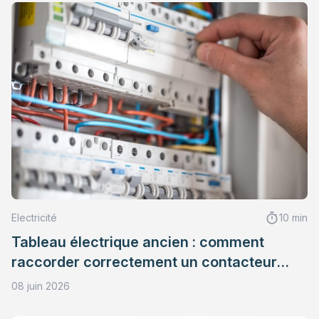
Electricité
10 min
Tableau électrique ancien : comment
raccorder correctement un contacteur
heures creuses ?
08 juin 2026