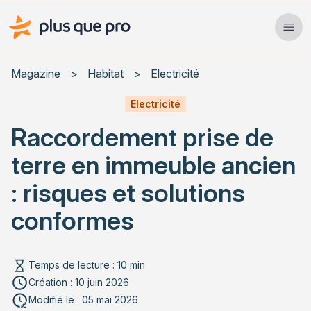
Plus que pro Mag'
Ope
Close
Magazine
>
Habitat
>
Electricité
Habitat
Electricité
Raccordement prise de
Services
terre en immeuble ancien
Actualités
: risques et solutions
conformes
Rechercher un article
Temps de lecture : 10 min
Création : 10 juin 2026
Modifié le : 05 mai 2026