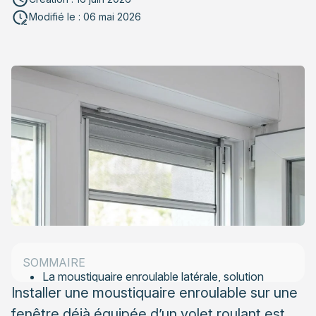
Modifié le : 06 mai 2026
Comprendre la compatibilité entre moustiquaire et
volet roulant
Les différents types de coffres et leurs
implications
L’espace disponible comme facteur déterminant
Les solutions de moustiquaire adaptées aux
fenêtres équipées de volets roulants
SOMMAIRE
La moustiquaire enroulable latérale, solution
Installer une moustiquaire enroulable sur une
privilégiée
fenêtre déjà équipée d’un volet roulant est