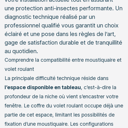
indépendants
une protection anti-insectes performante. Un
diagnostic technique réalisé par un
Les systèmes manuels pour plus de simplicité
professionnel qualifié vous garantit un choix
Conseils pour bien choisir et installer sa moustiquaire
éclairé et une pose dans les règles de l’art,
L’importance de la prise de mesures
gage de satisfaction durable et de tranquillité
professionnelle
au quotidien.
Le choix du professionnel pour votre installation
Comprendre la compatibilité entre moustiquaire et
volet roulant
La principale difficulté technique réside dans
l’espace disponible en tableau
, c’est-à-dire la
profondeur de la niche où vient s’encastrer votre
fenêtre. Le coffre du volet roulant occupe déjà une
partie de cet espace, limitant les possibilités de
fixation d’une moustiquaire. Les configurations