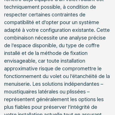
Les moustiquaires plissées pour configurations
techniquement possible, à condition de
spécifiques
respecter certaines contraintes de
Les cadres fixes amovibles comme alternative
compatibilité et d’opter pour un système
pratique
adapté à votre configuration existante. Cette
Les contraintes de fixation selon le type de pose
combinaison nécessite une analyse précise
La pose en tableau et ses exigences techniques
de l’espace disponible, du type de coffre
La fixation en façade pour configurations
installé et de la méthode de fixation
spécifiques
envisageable, car toute installation
approximative risque de compromettre le
La fixation sur dormant de fenêtre
fonctionnement du volet ou l’étanchéité de la
Les erreurs à éviter pour préserver volet et étanchéité
menuiserie. Les solutions indépendantes –
Les risques liés à une installation approximative
moustiquaires latérales ou plissées –
L’importance du diagnostic professionnel initial
représentent généralement les options les
plus fiables pour préserver l’intégrité de
Solutions motorisées et systèmes indépendants
Les avantages des systèmes motorisés
votre installation actuelle tout en assurant