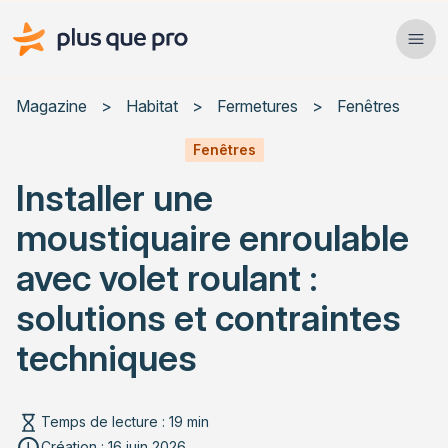
Plus que pro Mag'
Ope
Close
Magazine
>
Habitat
>
Fermetures
>
Fenêtres
Habitat
Fenêtres
Installer une
Services
moustiquaire enroulable
Actualités
avec volet roulant :
solutions et contraintes
techniques
Rechercher un article
Temps de lecture : 19 min
Création : 16 juin 2026