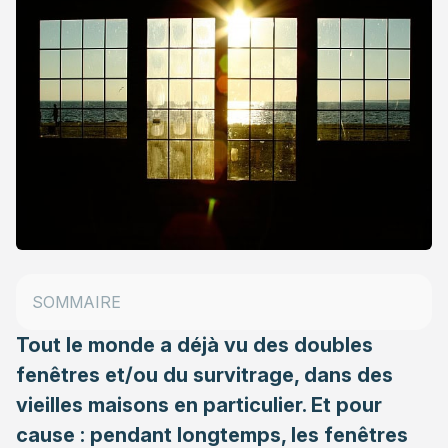
Survitrage : deux méthodes
Survitrage : quelles performances ?
SOMMAIRE
Survitrage : les points à surveiller
Tout le monde a déjà vu des doubles
fenêtres et/ou du survitrage, dans des
vieilles maisons en particulier. Et pour
cause : pendant longtemps, les fenêtres