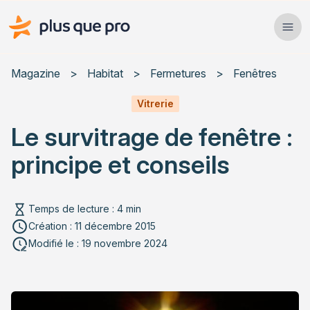
Plus que pro Mag'
Ope
Close
Magazine
>
Habitat
>
Fermetures
>
Fenêtres
Habitat
Vitrerie
Le survitrage de fenêtre :
Services
principe et conseils
Actualités
Temps de lecture : 4 min
Création : 11 décembre 2015
Rechercher un article
Modifié le : 19 novembre 2024