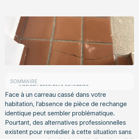
Évaluer les possibilités de réparation avant
remplacement
Déterminer le type de dommage
Évaluer la disponibilité de carreaux similaires
Solutions de réparation sans remplacement complet
Réparation par résine époxy colorée
Technique du carreau composite
Solutions de remplacement créatives
SOMMAIRE
Insertion décorative contrastée
Face à un carreau cassé dans votre
Mosaïque de remplacement
habitation, l’absence de pièce de rechange
Quand faire appel à un professionnel ?
identique peut sembler problématique.
Technique et outillage spécialisé
Pourtant, des alternatives professionnelles
Garantie de résultat et pérennité
existent pour remédier à cette situation sans