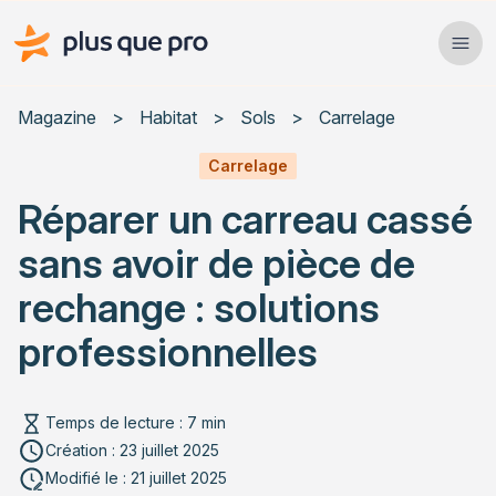
Plus que pro Mag'
Ope
Close
Magazine
>
Habitat
>
Sols
>
Carrelage
Habitat
Carrelage
Réparer un carreau cassé
Services
sans avoir de pièce de
Actualités
rechange : solutions
professionnelles
Rechercher un article
Temps de lecture : 7 min
Création : 23 juillet 2025
Modifié le : 21 juillet 2025