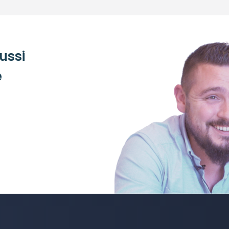
ussi
e