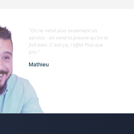
"On ne vend plus seulement un
service : on vend la preuve qu'on le
fait bien. C'est ça, l'effet Plus que
pro."
Mathieu