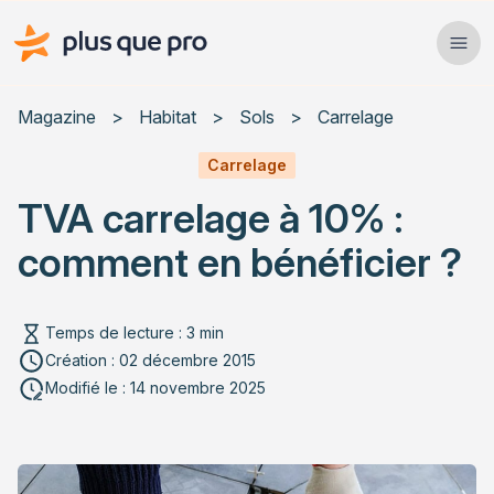
Plus que pro Mag'
Ope
Close
Magazine
>
Habitat
>
Sols
>
Carrelage
Habitat
Carrelage
TVA carrelage à 10% :
Services
comment en bénéficier ?
Actualités
Temps de lecture : 3 min
Création : 02 décembre 2015
Rechercher un article
Modifié le : 14 novembre 2025